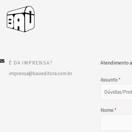
Ir
para
o
conteúdo
É DA IMPRENSA?​
Atendimento a
imprensa@baueditora.com.br
Assunto
*
Nome
*