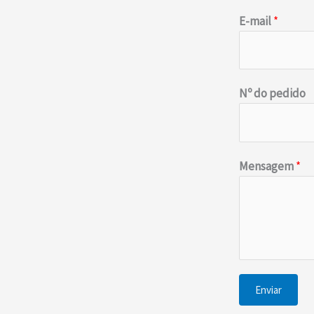
E-mail
*
Nº do pedido
N
Mensagem
*
o
m
e
*
N
o
Enviar
m