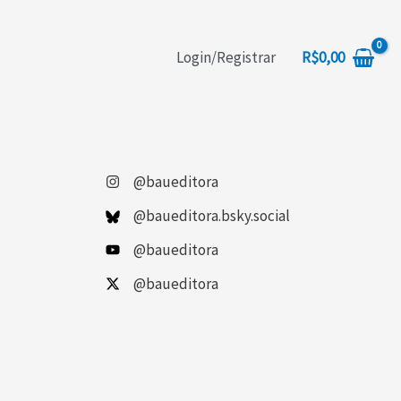
squisar
R$
0,00
Login/Registrar
@baueditora
@baueditora.bsky.social
@baueditora
@baueditora