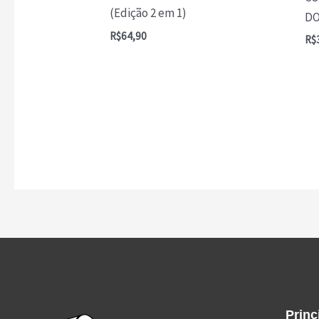
(Edição 2 em 1)
DO
R$
64,90
R$
Princ