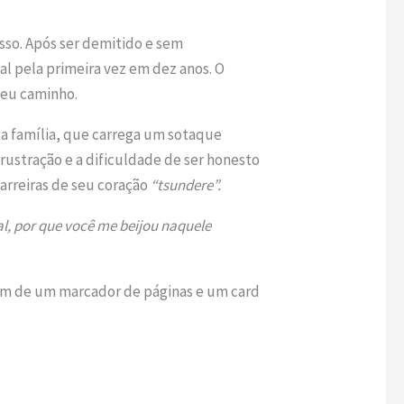
sso. Após ser demitido e sem
al pela primeira vez em dez anos. O
seu caminho.
da família, que carrega um sotaque
rustração e a dificuldade de ser honesto
arreiras de seu coração
“tsundere”.
al, por que você me beijou naquele
além de um marcador de páginas e um card