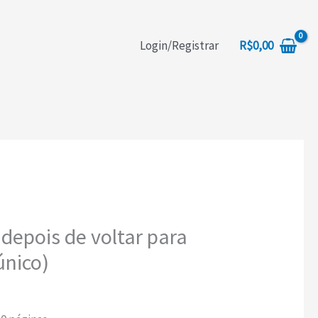
squisar
R$
0,00
Login/Registrar
epois de voltar para
único)