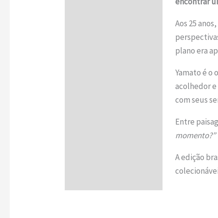
encontrar um
Informação adicional
Aos 25 anos
perspectivas
plano era a
Yamato é o 
acolhedor e 
com seus se
Entre paisag
momento?”
A edição bra
colecionávei