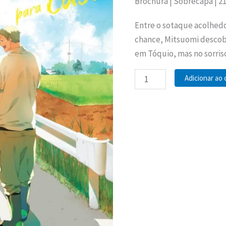
Brochura | Sobrecapa | 2
(Volume
único)
Entre o sotaque acolhedo
quantidade
chance, Mitsuomi descob
em Tóquio, mas no sorris
Adicionar ao 