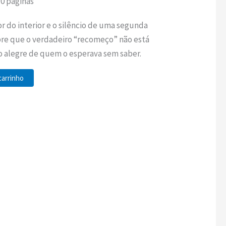
10 páginas
r do interior e o silêncio de uma segunda
re que o verdadeiro “recomeço” não está
o alegre de quem o esperava sem saber.
carrinho