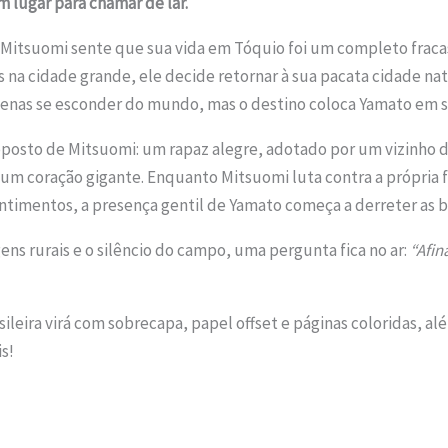
 lugar para chamar de lar.
, Mitsuomi sente que sua vida em Tóquio foi um completo fraca
 na cidade grande, ele decide retornar à sua pacata cidade nat
penas se esconder do mundo, mas o destino coloca Yamato em 
oposto de Mitsuomi: um rapaz alegre, adotado por um vizinho 
um coração gigante. Enquanto Mitsuomi luta contra a própria f
ntimentos, a presença gentil de Yamato começa a derreter as b
ens rurais e o silêncio do campo, uma pergunta fica no ar:
“Afin
sileira virá com sobrecapa, papel offset e páginas coloridas, 
s!