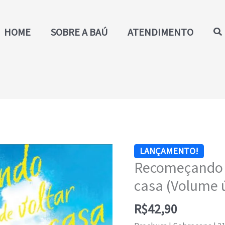
Pe
HOME
SOBRE A BAÚ
ATENDIMENTO
Recomeçando
LANÇAMENTO!
Recomeçando d
depois
de
casa (Volume 
voltar
R$
42,90
para
casa